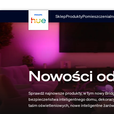
skip.to.main.content
Sklep
Produkty
Pomieszczenia
In
Nowości o
Sprawdź najnowsze produkty, w tym nowy Bridg
bezpieczeństwa inteligentnego domu, dekoracy
taśm oświetleniowych, nowe inteligentne żarówk