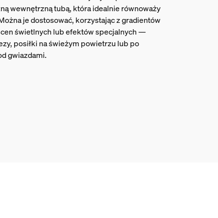
zną wewnętrzną tubą, która idealnie równoważy
. Można je dostosować, korzystając z gradientów
scen świetlnych lub efektów specjalnych —
ezy, posiłki na świeżym powietrzu lub po
od gwiazdami.