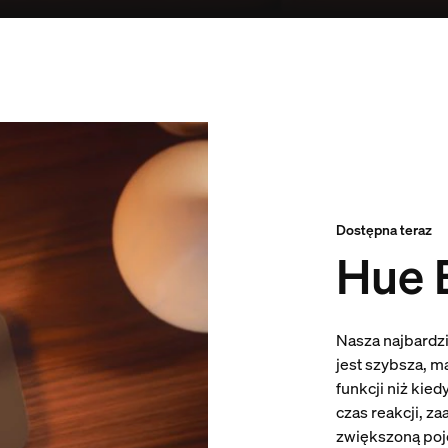
Dostępna teraz
Hue 
Nasza najbardz
jest szybsza, 
funkcji niż kie
czas reakcji, za
zwiększoną po