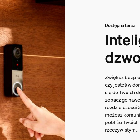
Dostępna teraz
Intel
dzwo
Zwiększ bezpie
czy jesteś w do
się do Twoich d
zobacz go nawet
rozdzielczości 
możesz komunik
pobliżu Twoich 
rzeczywistym.