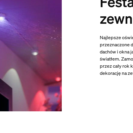
Festa
zewn
Najlepsze oświ
przeznaczone do
dachów i okna j
światłem. Zamon
przez cały rok 
dekorację na ze