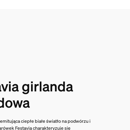
via girlanda
dowa
 emitująca ciepłe białe światło na podwórzu i
żarówek Festavia charakteryzuje się