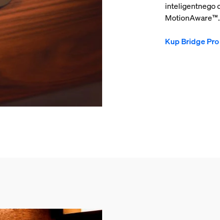
inteligentnego o
MotionAware™.
Kup Bridge Pro