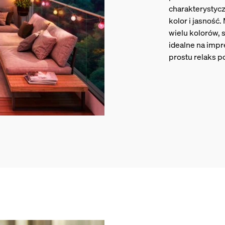
charakterystyc
kolor i jasność
wielu kolorów, 
idealne na impr
prostu relaks p