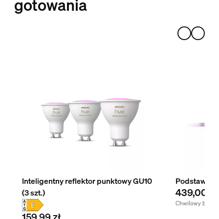
gotowania
Inteligentny reflektor punktowy GU10
Podstawa Lig
439,00 zł
(3 szt.)
Chwilowy brak t
159,99 zł