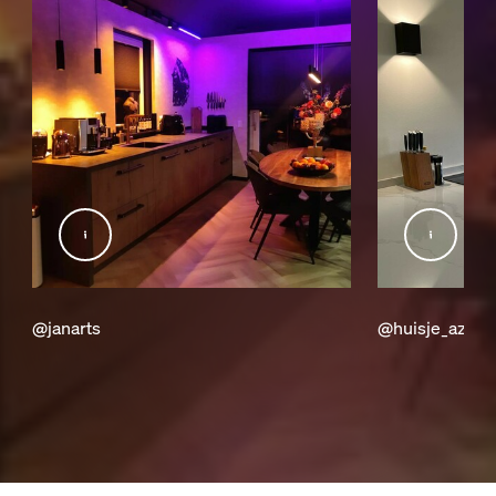
@janarts
@huisje_azul