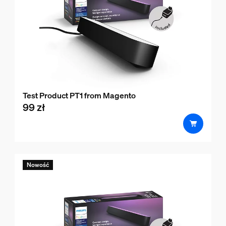
Test Product PT1 from Magento
99 zł
product.with.99 zł
Nowość