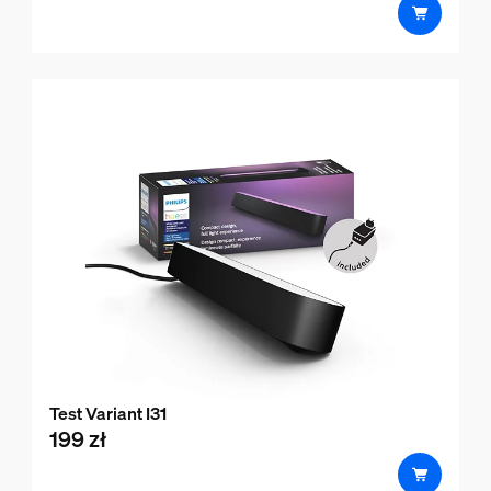
Test Variant I31
199 zł
product.with.199 zł