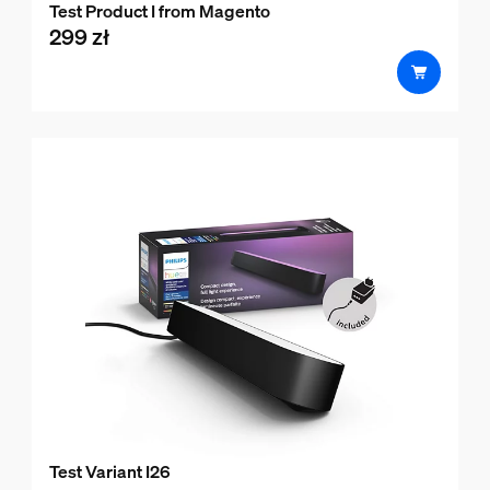
Test Product I from Magento
299 zł
product.with.299 zł
Test Variant I26