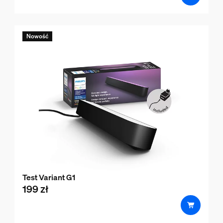
Nowość
Test Variant G1
199 zł
product.with.199 zł