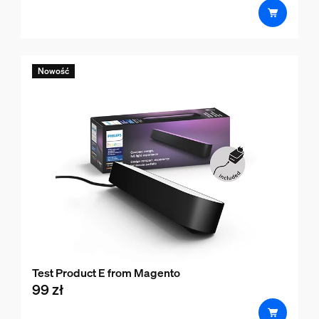
Nowość
Test Product E from Magento
99 zł
product.with.99 zł