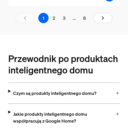
aria.live.1.out.of.8
1
2
3
...
8
Przewodnik po produktach
inteligentnego domu
Czym są produkty inteligentnego domu?
Jakie produkty inteligentnego domu
współpracują z Google Home?