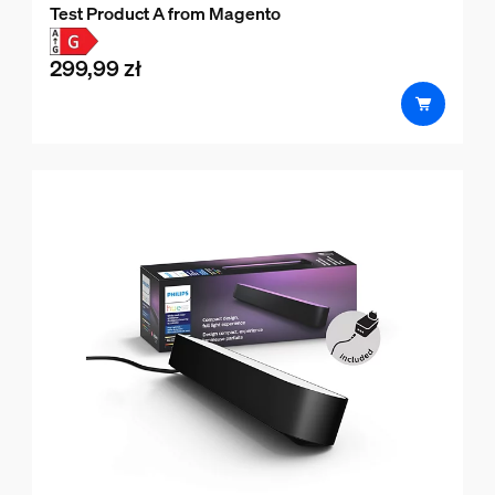
Test Product A from Magento
299,99 zł
product.with.299,99 zł