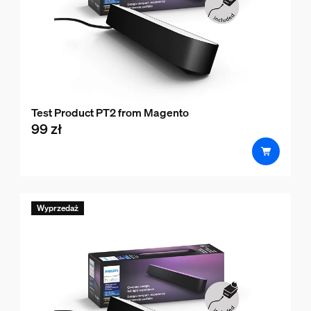
Test Product PT2 from Magento
99 zł
product.with.99 zł
Wyprzedaż