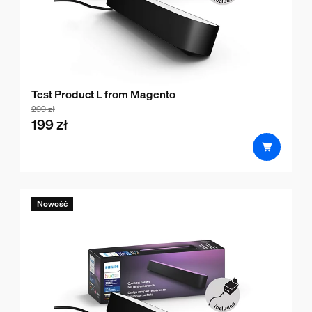
Test Product L from Magento
product.199 zł.with.299 zł
299 zł
199 zł
Nowość