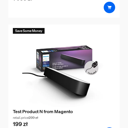
Save Some Money
Test Product N from Magento
product.199 zł.with.299 zł
retail.price
299 zł
199 zł