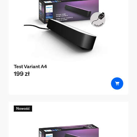
Test Variant A4
199 zł
product.with.199 zł
Nowość