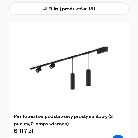
Filtruj produktów: 181
Perifo zestaw podstawowy prosty sufitowy (2
punkty, 2 lampy wiszące)
6 117 zł
product.with.6 117 zł