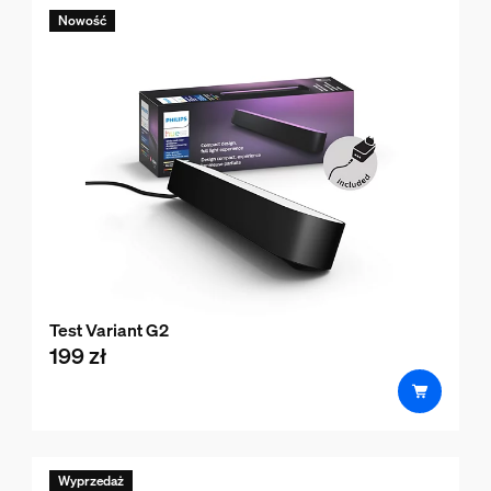
Nowość
Test Variant G2
199 zł
product.with.199 zł
Wyprzedaż