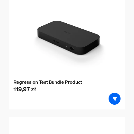
Regression Test Bundle Product
119,97 zł
product.with.119,97 zł