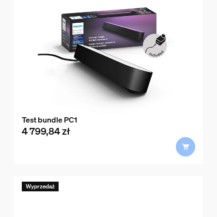
Test bundle PC1
4 799,84 zł
product.with.4 799,84 zł
Wyprzedaż