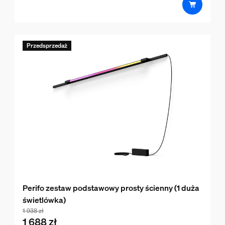
Przedsprzedaż
Perifo zestaw podstawowy prosty ścienny (1 duża
świetlówka)
bundle.1 688 zł.with.1 938 zł
1 938 zł
1 688 zł