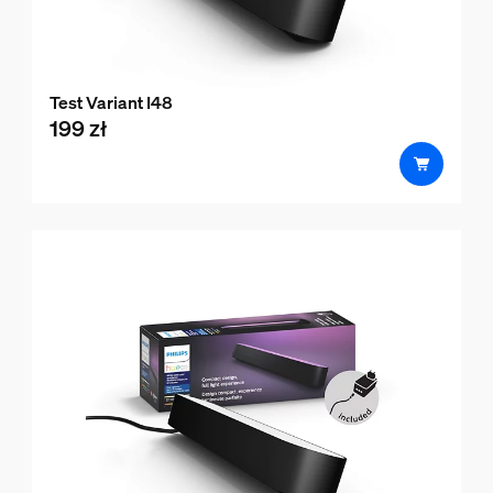
Test Variant I48
199 zł
product.with.199 zł