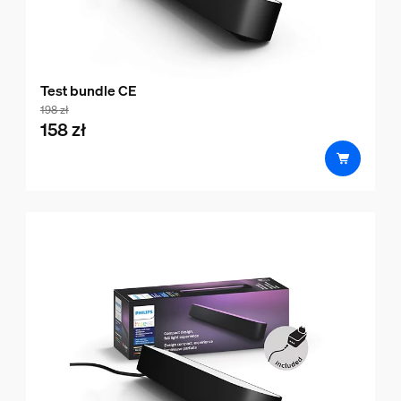
Test bundle CE
bundle.158 zł.with.198 zł
198 zł
158 zł