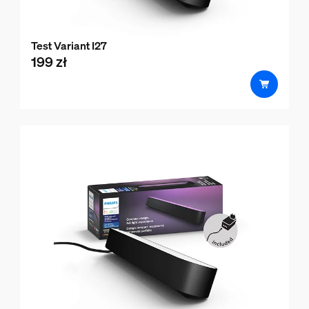
Test Variant I27
199 zł
product.with.199 zł