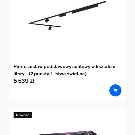
Perifo zestaw podstawowy sufitowy w kształcie
litery L (2 punkty, 1 listwa świetlna)
5 539 zł
product.with.5 539 zł
Nowość