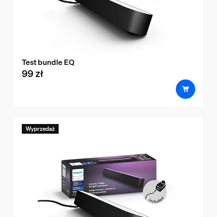
Test bundle EQ
99 zł
product.with.99 zł
Wyprzedaż