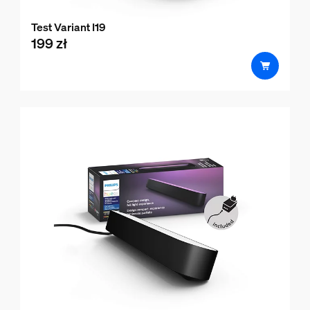
Test Variant I19
199 zł
product.with.199 zł