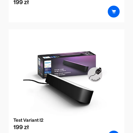
199 zł
product.with.199 zł
Test Variant I2
199 zł
product.with.199 zł