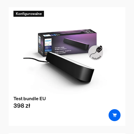
Konfigurowalne
Test bundle EU
398 zł
product.with.398 zł