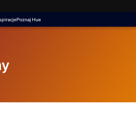
spiracje
Poznaj Hue
ny