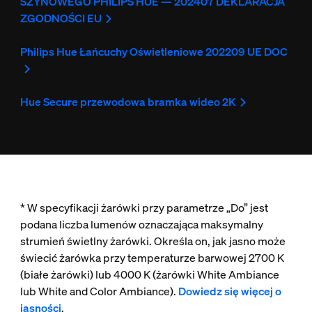
SZYNOWEGO PHILIPS HUE — 202407 DEKLARACJA
ZGODNOŚCI EU
Philips Hue Łańcuchy Oświetleniowe 202209 UE DOC
Hue Secure przewodowa bramka wideo 2K
* W specyfikacji żarówki przy parametrze „Do” jest
podana liczba lumenów oznaczająca maksymalny
strumień świetlny żarówki. Określa on, jak jasno może
świecić żarówka przy temperaturze barwowej 2700 K
(białe żarówki) lub 4000 K (żarówki White Ambiance
lub White and Color Ambiance).
Dowiedz się więcej o
jasności
.