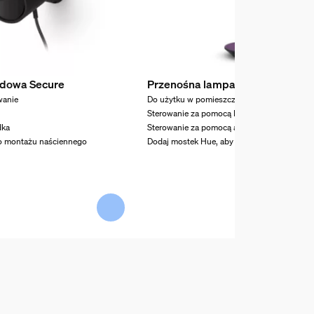
dowa Secure
Przenośna lampa stołowa Hue G
wanie
Do użytku w pomieszczeniach i na zewnątrz
Sterowanie za pomocą Bluetooth
dka
Sterowanie za pomocą aplikacji lub głosu
o montażu naściennego
Dodaj mostek Hue, aby odblokować więcej fu