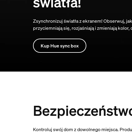
światła!
Zsynchronizuj światła z ekranem! Obserwuj, jak 
przyciemniają się, rozjaśniają i zmieniają kolor,
Kup Hue sync box
Bezpieczeństw
Kontroluj swój dom z dowolnego miejsca. Produ