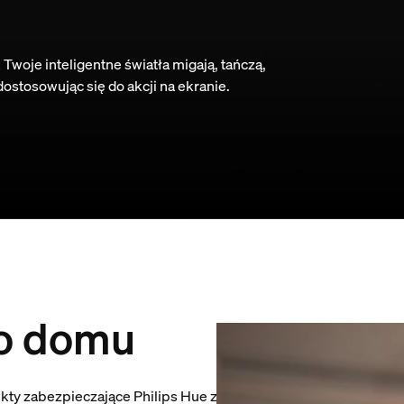
Twoje inteligentne światła migają, tańczą,
 dostosowując się do akcji na ekranie.
o domu
kty zabezpieczające Philips Hue zapewnią Ci spokój ducha, któ