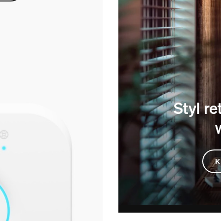
Styl r
K