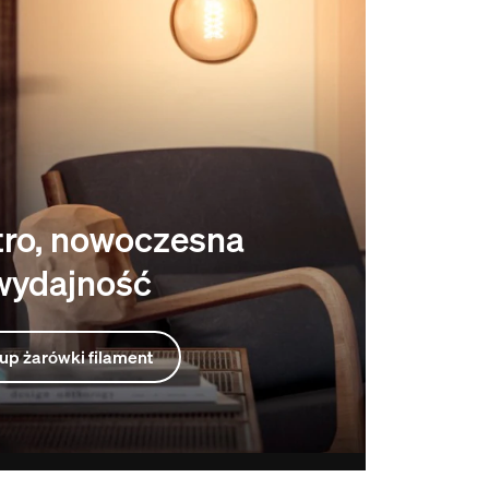
etro, nowoczesna
wydajność
up żarówki filament