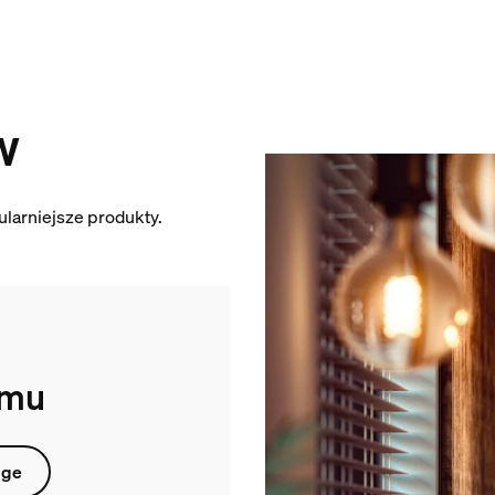
w
larniejsze produkty.
emu
dge