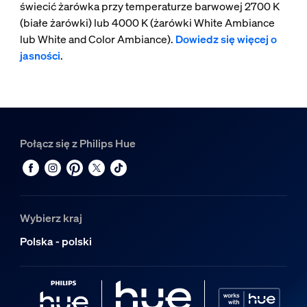
świecić żarówka przy temperaturze barwowej 2700 K
(białe żarówki) lub 4000 K (żarówki White Ambiance
lub White and Color Ambiance).
Dowiedz się więcej o
jasności
.
Połącz się z Philips Hue
Wybierz kraj
Polska - polski