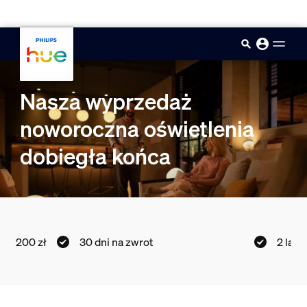
skip.to.main.content
Nasza wyprzedaż
noworoczna oświetlenia
dobiegła końca
30 dni na zwrot
2 lata gwarancji