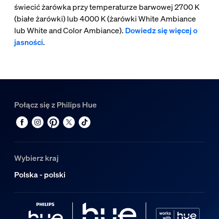
świecić żarówka przy temperaturze barwowej 2700 K
(białe żarówki) lub 4000 K (żarówki White Ambiance
lub White and Color Ambiance).
Dowiedz się więcej o
jasności
.
Połącz się z Philips Hue
Wybierz kraj
Polska - polski