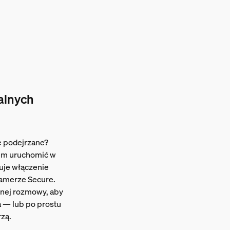
alnych
ę podejrzane?
em uruchomić w
duje włączenie
kamerze Secure.
nej rozmowy, aby
a — lub po prostu
rzą.