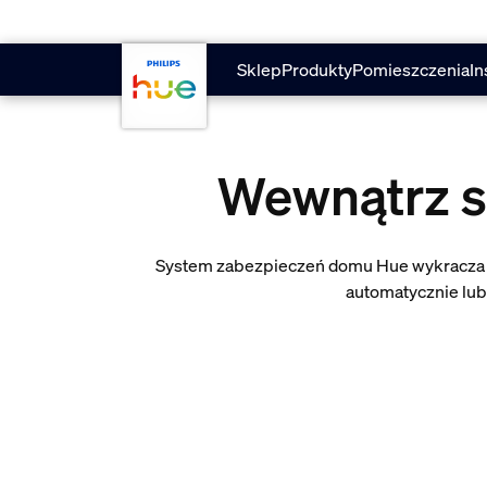
skip.to.main.content
Sklep
Produkty
Pomieszczenia
In
Wewnątrz 
System zabezpieczeń domu Hue wykracza po
automatycznie lub