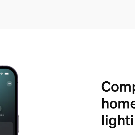
Compl
home
light