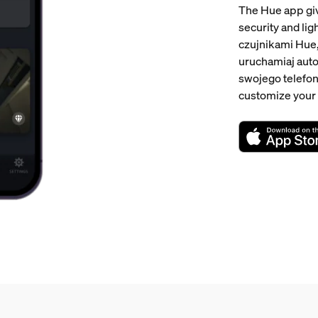
The Hue app giv
security and li
czujnikami Hue
uruchamiaj aut
swojego telefonu
customize your 