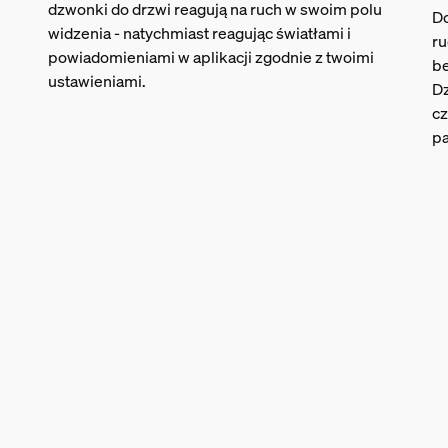
dzwonki do drzwi reagują na ruch w swoim polu
Do
widzenia - natychmiast reagując światłami i
ru
powiadomieniami w aplikacji zgodnie z twoimi
be
ustawieniami.
Dz
cz
pa