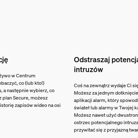
cję
Odstraszaj potencj
intruzów
 żywo w Centrum
baczyć, co (lub kto!)
Coś na zewnątrz wydaje Ci si
u, a następnie wybierz, co
Możesz za jednym dotknięci
sz plan Secure, możesz
aplikacji alarm, który spowo
storię zapisów wideo na osi
świateł lub alarmy w Twojej 
Możesz nawet użyć dwustron
ostrzec potencjalnego intruz
przywitać się z przyjazną twa