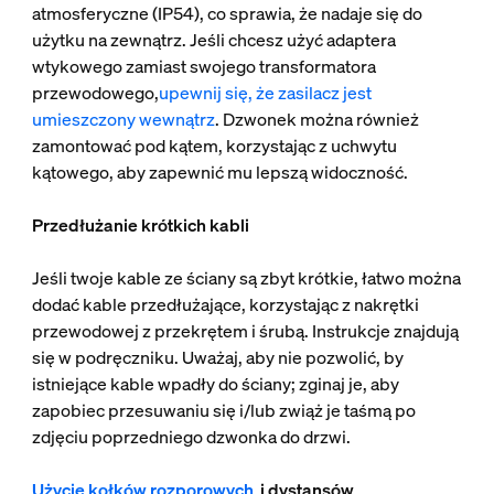
atmosferyczne (IP54), co sprawia, że nadaje się do
użytku na zewnątrz. Jeśli chcesz użyć adaptera
wtykowego zamiast swojego transformatora
przewodowego,
upewnij się, że zasilacz jest
umieszczony wewnątrz
. Dzwonek można również
zamontować pod kątem, korzystając z uchwytu
kątowego, aby zapewnić mu lepszą widoczność.
Przedłużanie krótkich kabli
Jeśli twoje kable ze ściany są zbyt krótkie, łatwo można
dodać kable przedłużające, korzystając z nakrętki
przewodowej z przekrętem i śrubą. Instrukcje znajdują
się w podręczniku. Uważaj, aby nie pozwolić, by
istniejące kable wpadły do ściany; zginaj je, aby
zapobiec przesuwaniu się i/lub zwiąż je taśmą po
zdjęciu poprzedniego dzwonka do drzwi.
Użycie kołków rozporowych
i dystansów