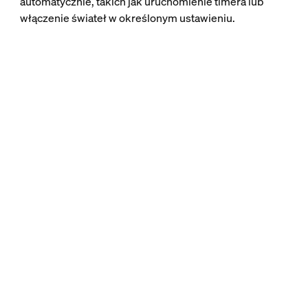
automatycznie, takich jak uruchomienie timera lub
włączenie świateł w określonym ustawieniu.