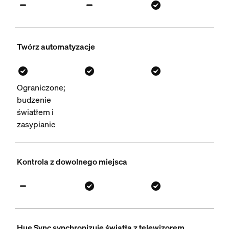
Twórz automatyzacje
Ograniczone;
budzenie
światłem i
zasypianie
Kontrola z dowolnego miejsca
Hue Sync synchronizuje światła z telewizorem,