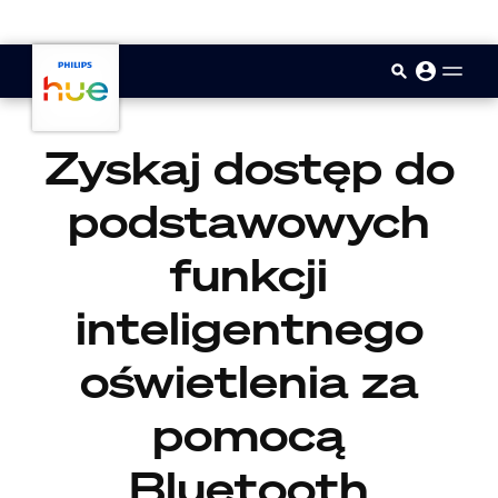
skip.to.main.content
Zyskaj dostęp do
podstawowych
funkcji
inteligentnego
oświetlenia za
pomocą
Bluetooth