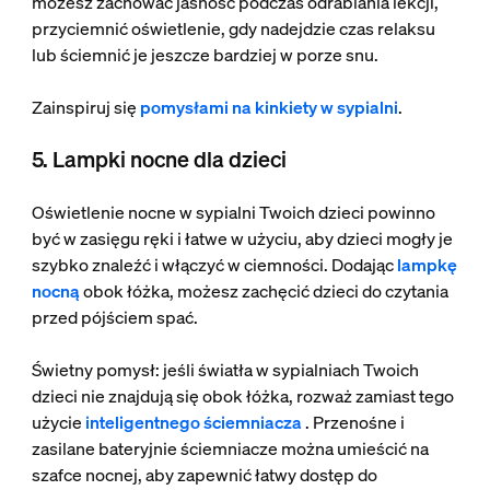
możesz zachować jasność podczas odrabiania lekcji,
przyciemnić oświetlenie, gdy nadejdzie czas relaksu
lub ściemnić je jeszcze bardziej w porze snu.
Zainspiruj się
pomysłami na kinkiety w sypialni
.
5. Lampki nocne dla dzieci
Oświetlenie nocne w sypialni Twoich dzieci powinno
być w zasięgu ręki i łatwe w użyciu, aby dzieci mogły je
szybko znaleźć i włączyć w ciemności. Dodając
lampkę
nocną
obok łóżka, możesz zachęcić dzieci do czytania
przed pójściem spać.
Świetny pomysł: jeśli światła w sypialniach Twoich
dzieci nie znajdują się obok łóżka, rozważ zamiast tego
użycie
inteligentnego ściemniacza
. Przenośne i
zasilane bateryjnie ściemniacze można umieścić na
szafce nocnej, aby zapewnić łatwy dostęp do