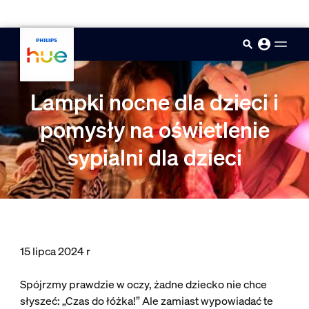
skip.to.main.content
Lampki nocne dla dzieci i
pomysły na oświetlenie
sypialni dla dzieci
15 lipca 2024 r
Spójrzmy prawdzie w oczy, żadne dziecko nie chce
słyszeć: „Czas do łóżka!” Ale zamiast wypowiadać te