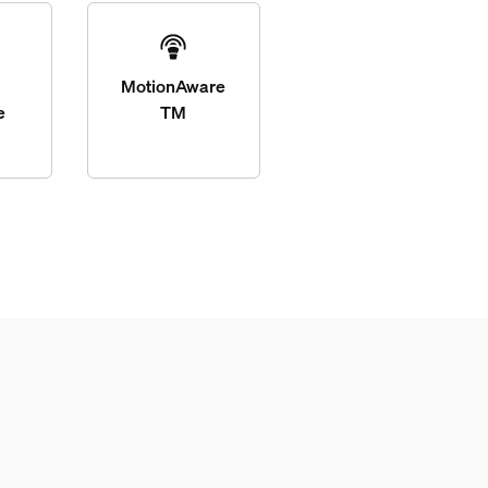
MotionAware
e
TM