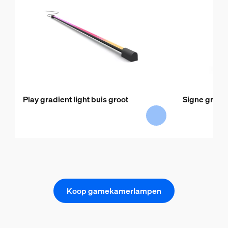
Play gradient light buis groot
Signe gradi
Koop gamekamerlampen