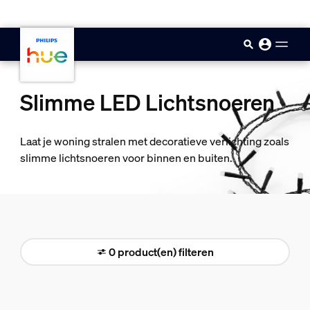
skip.to.main.content
Slimme LED Lichtsnoeren
Laat je woning stralen met decoratieve verlichting zoals
slimme lichtsnoeren voor binnen en buiten.
0 product(en) filteren