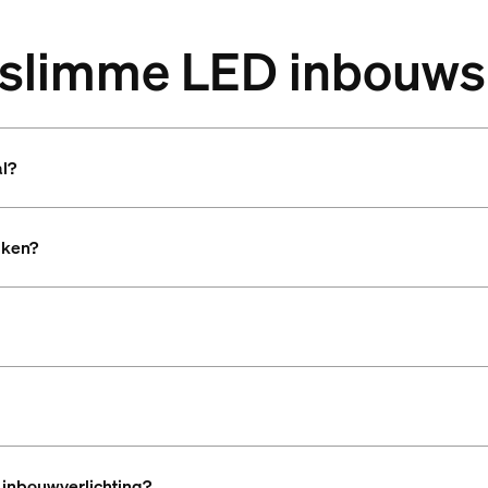
r slimme LED inbouw
al?
uken?
 inbouwverlichting?