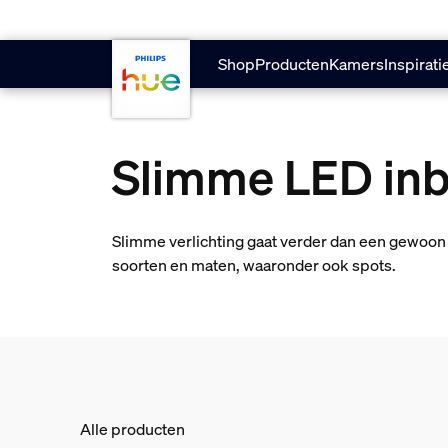
skip.to.main.content
Shop
Producten
Kamers
Inspirati
Slimme LED in
Slimme verlichting gaat verder dan een gewoon p
soorten en maten, waaronder ook spots.
Alle producten