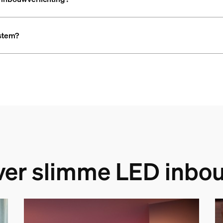
stem?
ver slimme LED inbo