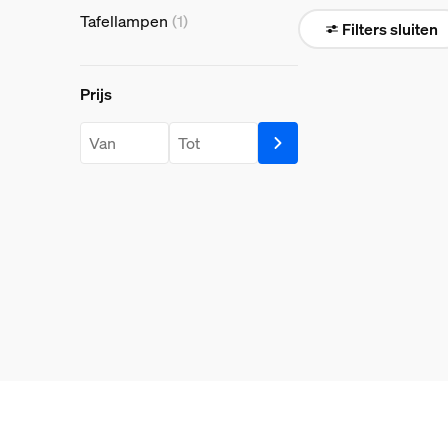
Tafellampen
(1)
Filters sluiten
Prijs
Prijs
price.from.label
price.to.label