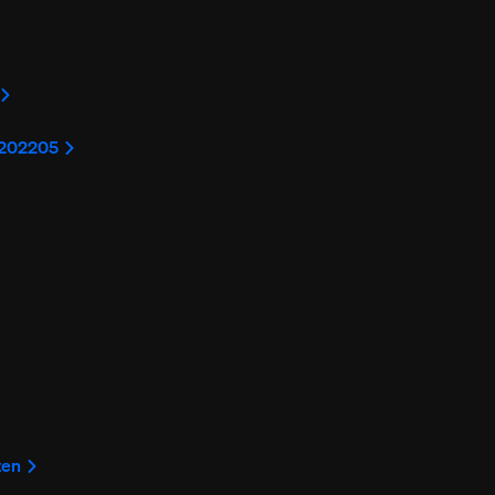
l 202205
ten