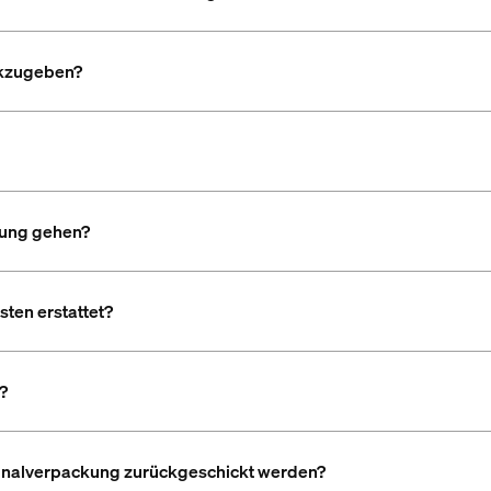
ckzugeben?
tung gehen?
ten erstattet?
?
ginalverpackung zurückgeschickt werden?