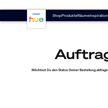
skip.to.main.content
Shop
Produkte
Räume
Inspiration
Auftra
Möchtest Du den Status Deiner Bestellung abfrage