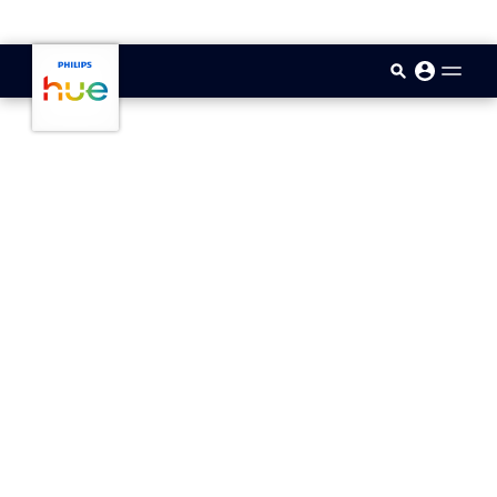
skip.to.main.content