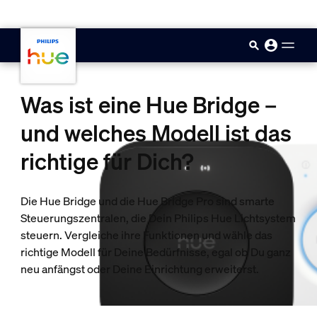
skip.to.main.content
Was ist eine Hue Bridge –
und welches Modell ist das
richtige für Dich?
Die Hue Bridge und die Hue Bridge Pro sind smarte
Steuerungszentralen, die Dein Philips Hue Lichtsystem
steuern. Vergleiche ihre Funktionen und wähle das
richtige Modell für Deine Bedürfnisse, egal ob Du ganz
neu anfängst oder Deine Einrichtung erweiterst.