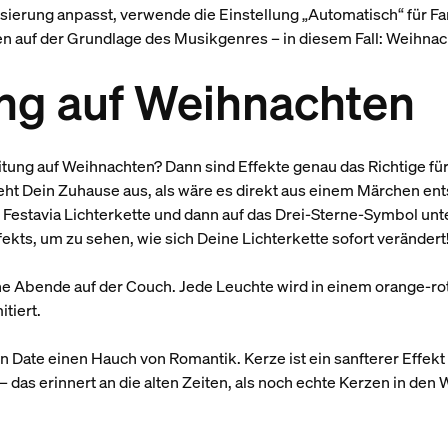
ierung anpasst, verwende die Einstellung „Automatisch“ für Far
 auf der Grundlage des Musikgenres – in diesem Fall: Weihnac
ng auf Weihnachten
itung auf Weihnachten? Dann sind Effekte genau das Richtige fü
eht Dein Zuhause aus, als wäre es direkt aus einem Märchen ent
e Festavia Lichterkette und dann auf das Drei-Sterne-Symbol unt
fekts, um zu sehen, wie sich Deine Lichterkette sofort verändert
he Abende auf der Couch. Jede Leuchte wird in einem orange-ro
itiert.
 Date einen Hauch von Romantik. Kerze ist ein sanfterer Effekt
 das erinnert an die alten Zeiten, als noch echte Kerzen in d