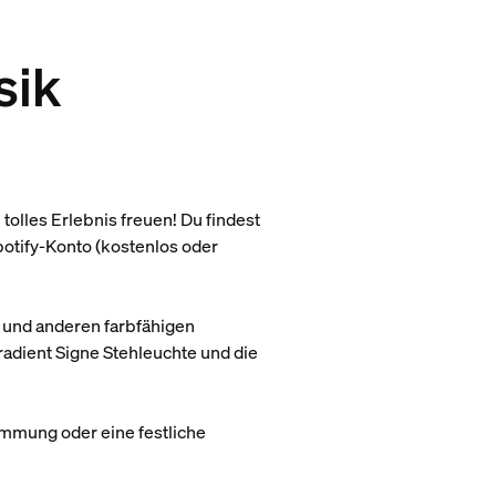
sik
tolles Erlebnis freuen! Du findest
potify-Konto (kostenlos oder
e und anderen farbfähigen
adient Signe Stehleuchte und die
immung oder eine festliche