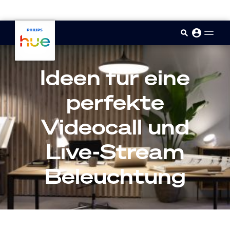
skip.to.main.content
Ideen für eine
perfekte
Videocall und
Live-Stream
Beleuchtung