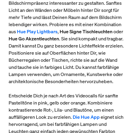
Bildschirmpräsenz interessanter zu gestalten. Sanftes
Licht an den Wänden oder Möbeln hinter Dir sorgt für
mehr Tiefe und lässt Deinen Raum auf dem Bildschirm
lebendiger wirken. Probiere es mit einer Kombination
aus
Hue Play Lightbars
,
Hue Signe Tischleuchten
oder
Hue Go Akzentleuchten
. Sie sind kompakt und tragbar.
Damit kannst Du ganz besondere Lichteffekte erzielen.
Positioniere sie auf Oberflächen hinter Dir, wie
Bücherregalen oder Tischen, richte sie auf die Wand
und tauche sie in farbiges Licht. Du kannst farbfähige
Lampen verwenden, um Ornamente, Kunstwerke oder
architektonische Besonderheiten hervorzuheben.
Entscheide Dich je nach Art des Videocalls für sanfte
Pastelltöne in pink, gelb oder orange. Kombiniere
kontrastierende Rot-, Lila- und Blautöne, um einen
auffälligeren Look zu erzielen.
Die Hue App
eignet sich
hervorragend, um bei farbfähigen Lampen und
Leuchten ganz einfach jeden gewünschten Farbton