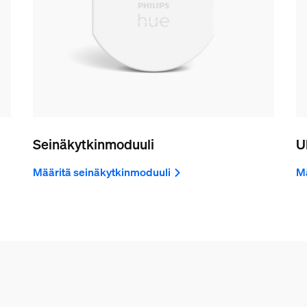
Seinäkytkinmoduuli
U
Määritä seinäkytkinmoduuli
Mä