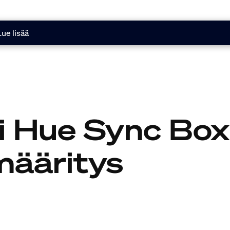
Lue lisää
i Hue Sync Boxi
määritys