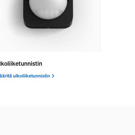
lkoliiketunnistin
äritä ulkoliiketunnistin