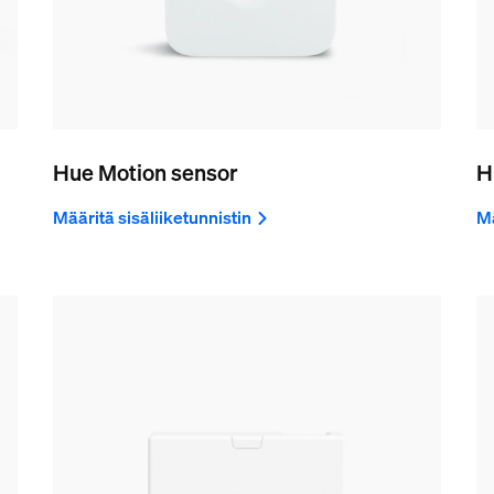
Hue Motion sensor
H
Määritä sisäliiketunnistin
Mä