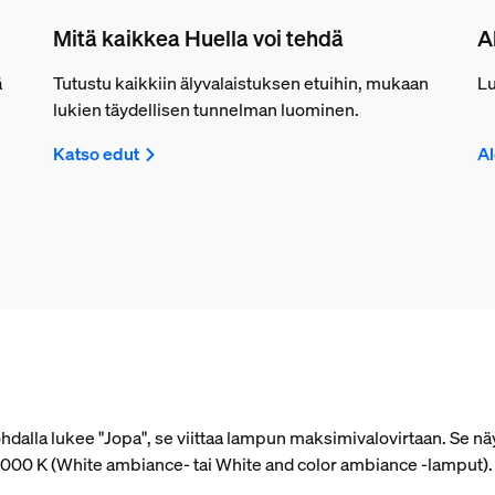
Mitä kaikkea Huella voi tehdä
A
ä
Tutustu kaikkiin älyvalaistuksen etuihin, mukaan
Lu
lukien täydellisen tunnelman luominen.
Katso edut
Al
alla lukee "Jopa", se viittaa lampun maksimivalovirtaan. Se näy
 4 000 K (White ambiance- tai White and color ambiance ‑lamput)