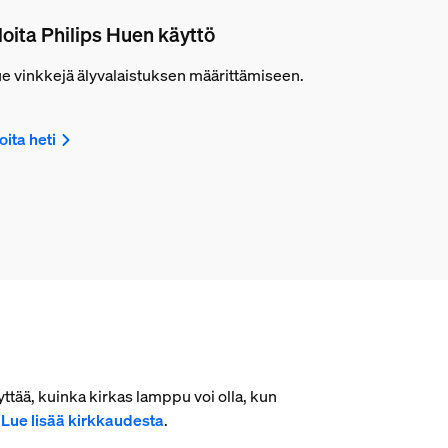
loita Philips Huen käyttö
e vinkkejä älyvalaistuksen määrittämiseen.
oita heti
ttää, kuinka kirkas lamppu voi olla, kun
.
Lue lisää kirkkaudesta
.