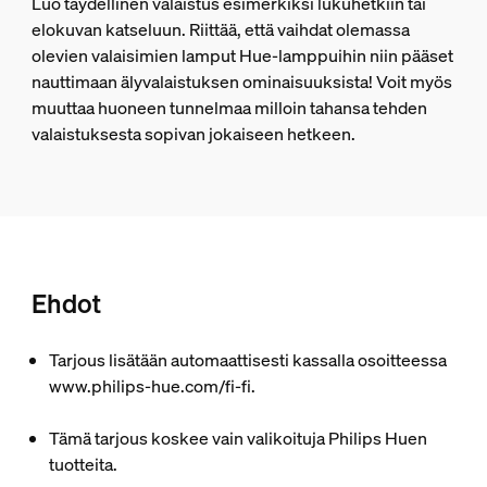
Luo täydellinen valaistus esimerkiksi lukuhetkiin tai
elokuvan katseluun. Riittää, että vaihdat olemassa
olevien valaisimien lamput Hue-lamppuihin niin pääset
nauttimaan älyvalaistuksen ominaisuuksista! Voit myös
muuttaa huoneen tunnelmaa milloin tahansa tehden
valaistuksesta sopivan jokaiseen hetkeen.
Ehdot
Tarjous lisätään automaattisesti kassalla osoitteessa
www.philips-hue.com/fi-fi.
Tämä tarjous koskee vain valikoituja Philips Huen
tuotteita.