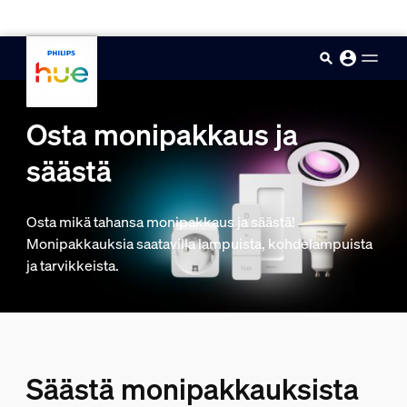
skip.to.main.content
Osta monipakkaus ja
säästä
Osta mikä tahansa monipakkaus ja säästä!
Monipakkauksia saatavilla lampuista, kohdelampuista
ja tarvikkeista.
Säästä monipakkauksista