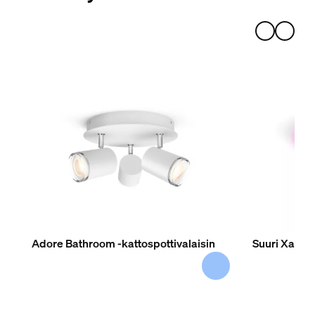
Adore Bathroom -kattospottivalaisin
Suuri Xamen