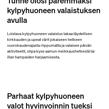
Tunne olosi paremmaksi
kylpyhuoneen valaistuksen
avulla
Loistava kylpyhuoneen valaistus takaa täydellisen
kirkkauden ja upeat värit jokaiseen hetkeen
vuorokaudenajasta riippumatta ja valaisee päivän
aktiviteetit, olipa kyse aamun meikkaushetkestä tai
illan hampaiden harjaamisesta.
Parhaat kylpyhuoneen
valot hyvinvoinnin tueksi