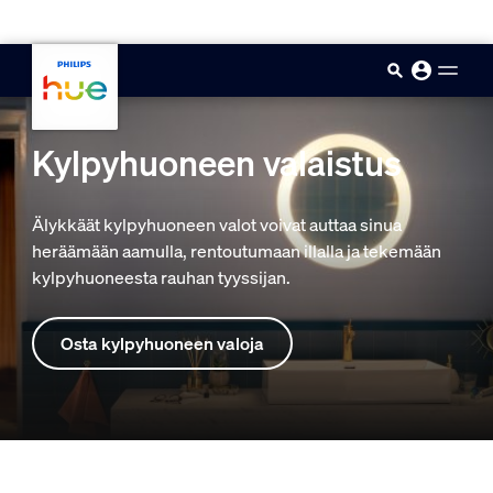
skip.to.main.content
Kylpyhuoneen valaistus
Älykkäät kylpyhuoneen valot voivat auttaa sinua
heräämään aamulla, rentoutumaan illalla ja tekemään
kylpyhuoneesta rauhan tyyssijan.
Osta kylpyhuoneen valoja