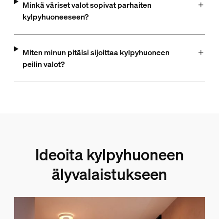
Minkä väriset valot sopivat parhaiten
kylpyhuoneeseen?
Miten minun pitäisi sijoittaa kylpyhuoneen
peilin valot?
Ideoita kylpyhuoneen
älyvalaistukseen