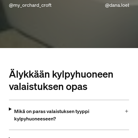
@my_orchard_croft
@dana.loeb
Älykkään kylpyhuoneen
valaistuksen opas
Mikä on paras valaistuksen tyyppi
kylpyhuoneeseen?