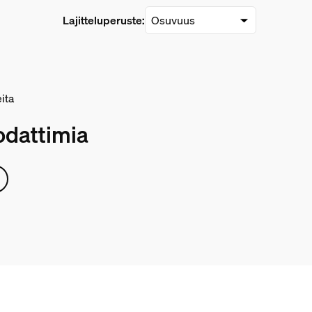
Lajitteluperuste:
eita
odattimia