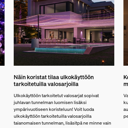
Näin koristat tilaa ulkokäyttöön
K
tarkoitetuilla valosarjoilla
m
Ulkokäyttöön tarkoitetut valosarjat sopivat
Va
juhlavan tunnelman luomisen lisäksi
ku
ympärivuotiseen koristeluun! Voit luoda
au
ulkokäyttöön tarkoitetuilla valosarjoilla
pe
taianomaisen tunnelman, lisäsitpä ne minne vain