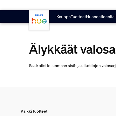
skip.to.main.content
Kauppa
Tuotteet
Huoneet
Ideoita
Älykkäät valosa
Saa kotisi loistamaan sisä- ja ulkotilojen valosarj
Kaikki tuotteet