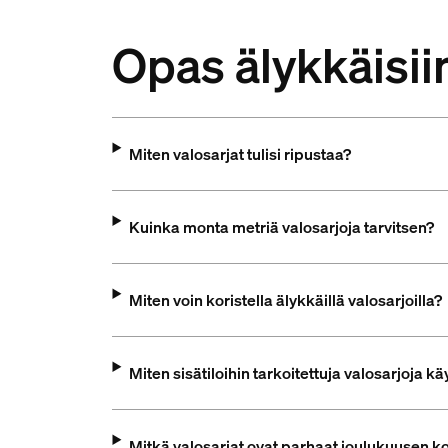
Opas älykkäisiin
Miten valosarjat tulisi ripustaa?
Kuinka monta metriä valosarjoja tarvitsen?
Miten voin koristella älykkäillä valosarjoilla?
Miten sisätiloihin tarkoitettuja valosarjoja k
Mitkä valosarjat ovat parhaat joulukuusen k