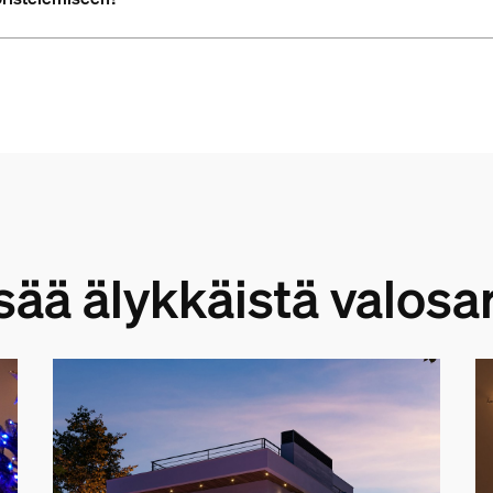
isää älykkäistä valosar