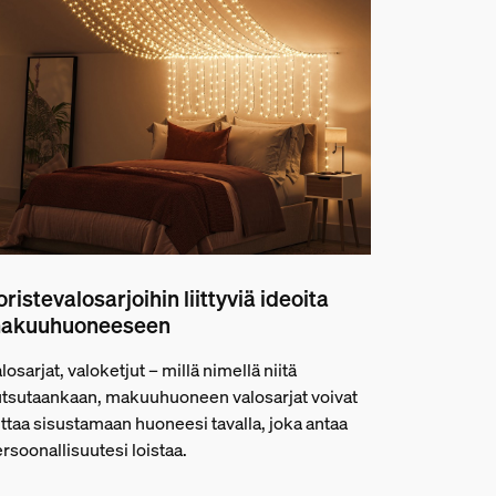
oristevalosarjoihin liittyviä ideoita
akuuhuoneeseen
losarjat, valoketjut – millä nimellä niitä
tsutaankaan, makuuhuoneen valosarjat voivat
ttaa sisustamaan huoneesi tavalla, joka antaa
rsoonallisuutesi loistaa.