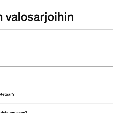
 valosarjoihin
äytetään?
oristelemiseen?