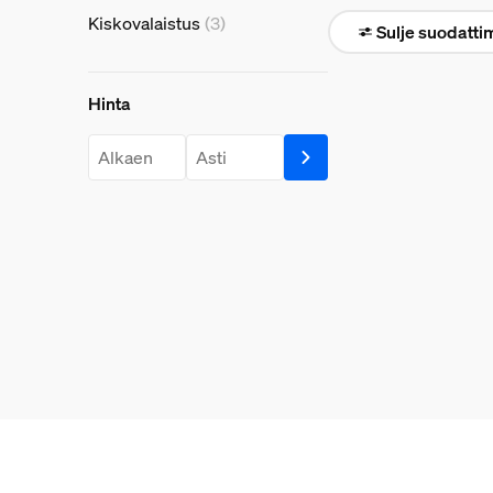
Kiskovalaistus
(3)
Sulje suodatti
Hinta
Hinta
price.from.label
price.to.label