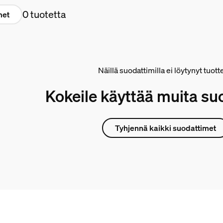
0 tuotetta
met
Näillä suodattimilla ei löytynyt tuott
Kokeile käyttää muita su
Tyhjennä kaikki suodattimet