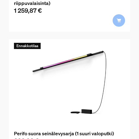
riippuvalaisinta)
1 259,87 €
product.with.1 259,87 €
Ennakkotilaa
Perifo suora seinälevysarja (1 suuri valoputki)