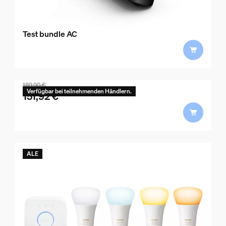
Test bundle AC
bundle.151,92 €.with.189,90 €
189,90 €
Verfügbar bei teilnehmenden Händlern.
151,92 €
ALE