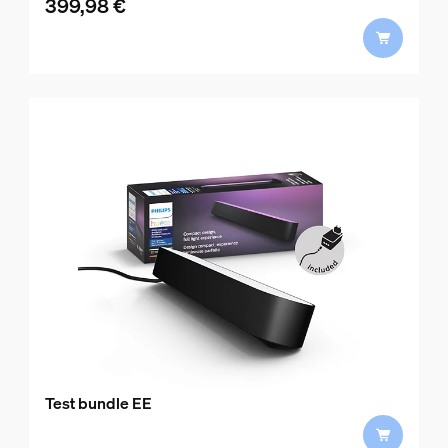
399,98 €
product.with.399,98 €
Test bundle EE