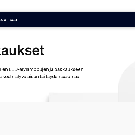
Lue lisää
aukset
ämien LED-älylamppujen ja pakkaukseen
aa kodin älyvalaisun tai täydentää omaa