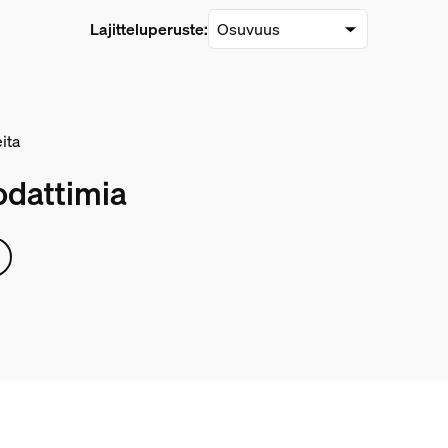
Lajitteluperuste:
eita
odattimia