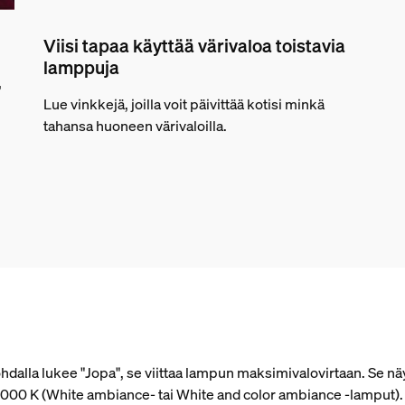
Viisi tapaa käyttää värivaloa toistavia
lamppuja
,
Lue vinkkejä, joilla voit päivittää kotisi minkä
tahansa huoneen värivaloilla.
alla lukee "Jopa", se viittaa lampun maksimivalovirtaan. Se näy
 4 000 K (White ambiance- tai White and color ambiance ‑lamput)