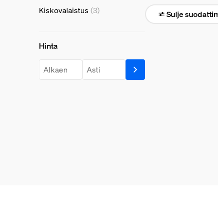
Kiskovalaistus
(3)
Sulje suodatti
Hinta
Hinta
price.from.label
price.to.label