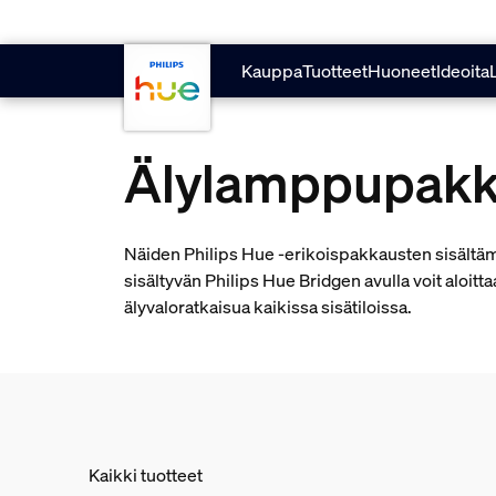
skip.to.main.content
Kauppa
Tuotteet
Huoneet
Ideoita
Älylamppupakk
Näiden Philips Hue -erikoispakkausten sisält
sisältyvän Philips Hue Bridgen avulla voit aloitt
älyvaloratkaisua kaikissa sisätiloissa.
Kaikki tuotteet