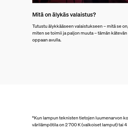
Mitä on älykäs valaistus?
Tutustu älykkääseen valaistukseen – mitä se on
miten se toimii ja paljon muuta – tämän kätevän
oppaan avulla.
*Kun lampun teknisten tietojen luumenarvon kohd
värilämpötila on 2 700 K (valkoiset lamput) tai