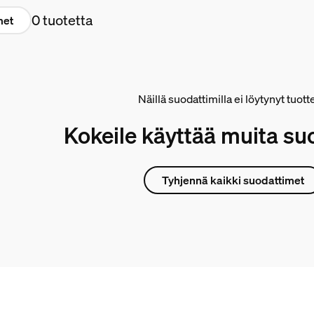
0 tuotetta
met
Näillä suodattimilla ei löytynyt tuott
Kokeile käyttää muita su
Tyhjennä kaikki suodattimet