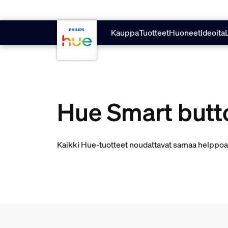
skip.to.main.content
Kauppa
Tuotteet
Huoneet
Ideoita
Hue Smart butt
Kaikki Hue-tuotteet noudattavat samaa helppoa Q