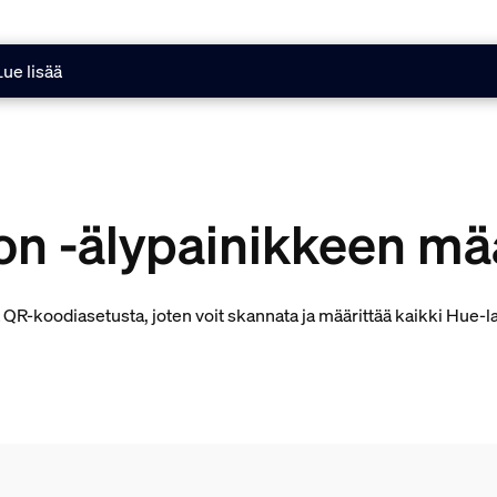
Lue lisää
on -älypainikkeen mä
R-koodiasetusta, joten voit skannata ja määrittää kaikki Hue-la