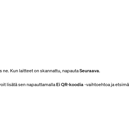
s ne. Kun laitteet on skannattu, napauta
Seuraava
.
oit lisätä sen napauttamalla
Ei QR-koodia
-vaihtoehtoa ja etsimäl