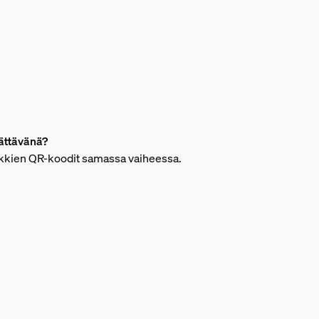
sättävänä?
aikkien QR-koodit samassa vaiheessa.