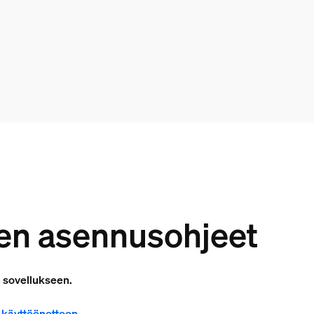
en asennusohjeet
n sovellukseen.
 käyttöönottoon
.