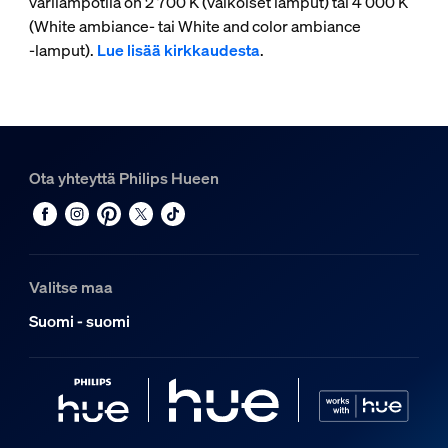
värilämpötila on 2 700 K (valkoiset lamput) tai 4 000 K
(White ambiance- tai White and color ambiance
‑lamput).
Lue lisää kirkkaudesta
.
Ota yhteyttä Philips Hueen
Valitse maa
Suomi - suomi