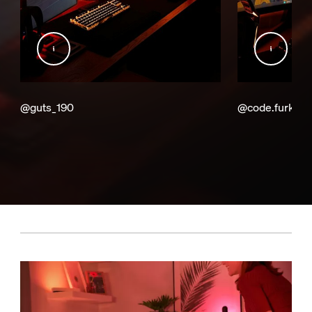
@guts_190
@code.furkan