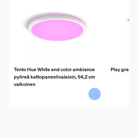
Tento Hue White and color ambiance
Play gradien
pyöreä kattopaneelivalaisin, 54,2 cm
valkoinen