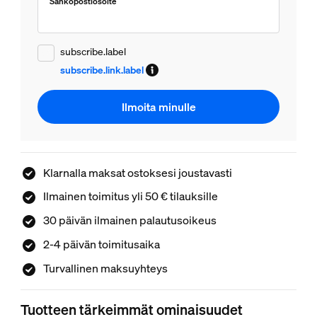
Sähköpostiosoite
subscribe.label
subscribe.link.label
Ilmoita minulle
Klarnalla maksat ostoksesi joustavasti
Ilmainen toimitus yli 50 € tilauksille
30 päivän ilmainen palautusoikeus
2-4 päivän toimitusaika
Turvallinen maksuyhteys
Tuotteen tärkeimmät ominaisuudet