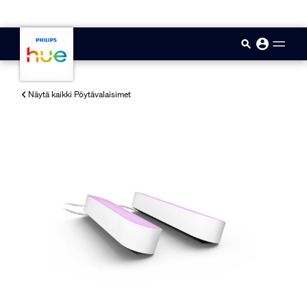
skip.to.main.content
Näytä kaikki Pöytävalaisimet