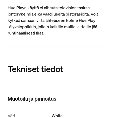
Hue Playn käyttö ei aiheuta television taakse
johtorykelmiä eikä vaadi useita pistorasioita. Voit
kytkeä samaan virtalähteeseen kolme Hue Play
‑älyvalopalkkia, jolloin kaikille muille laitteille jää
ruhtinaallisesti tilaa.
Tekniset tiedot
Muotoilu ja pinnoitus
Väri
White