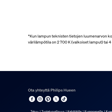
*Kun lampun teknisten tietojen luumenarvon kohd
värilämpötila on 2 700 K (valkoiset lamput) tai
Ota yhteyttä Philips Hueen
Takuu
Tuoteturvallisuus
Kehittäjille
Kumppaneille
Kum