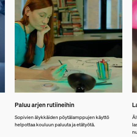
Paluu arjen rutiineihin
L
Sopivien älykkäiden pöytälamppujen käyttö
Äl
helpottaa kouluun paluuta ja etätyötä.
la
n