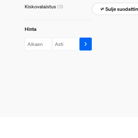
Kiskovalaistus
(3)
Sulje suodatti
Hinta
Hinta
price.from.label
price.to.label