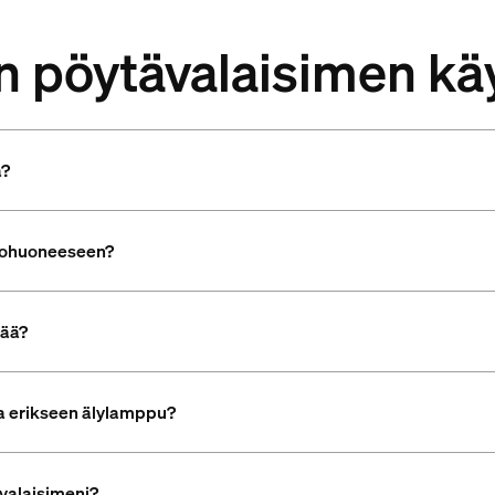
n pöytävalaisimen kä
ä?
olohuoneeseen?
tää?
a erikseen älylamppu?
ävalaisimeni?