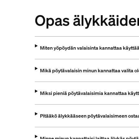
Opas älykkäide
Miten yöpöydän valaisinta kannattaa käyttä
Mikä pöytävalaisin minun kannattaa valita 
Miksi pieniä pöytävalaisimia kannattaa käyt
Pitääkö älykkääseen pöytävalaisimeen osta
Minne minun kannattaisi laittaa älykäs pöyt