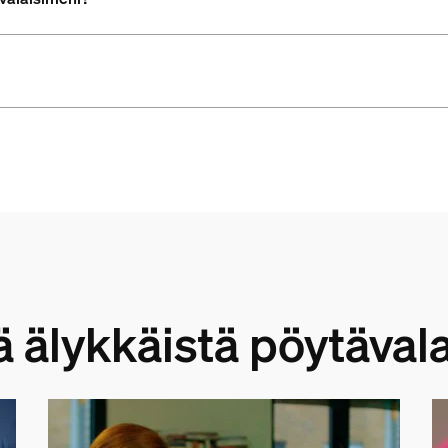
ä älykkäistä pöytäval