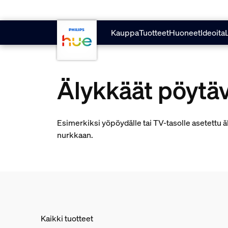
skip.to.main.content
Kauppa
Tuotteet
Huoneet
Ideoita
Älykkäät pöytäv
Esimerkiksi yöpöydälle tai TV-tasolle asetettu 
nurkkaan.
Kaikki tuotteet