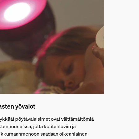
asten yövalot
ykkäät pöytävalaisimet ovat välttämättömiä
stenhuoneissa, jotta kotitehtäviin ja
ukkumaanmenoon saadaan oikeanlainen