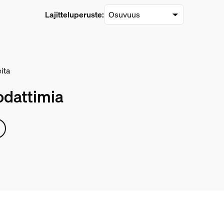
Lajitteluperuste:
eita
odattimia