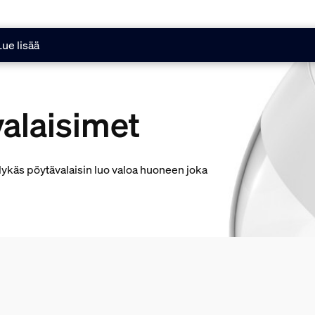
Lue lisää
alaisimet
älykäs pöytävalaisin luo valoa huoneen joka