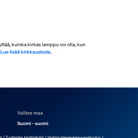
ttää, kuinka kirkas lamppu voi olla, kun
.
Lue lisää kirkkaudesta
.
Valitse maa
Suomi - suomi
t
Tuotteiden käyttöehdot
Vaatimustenmukaisuusvakuutus