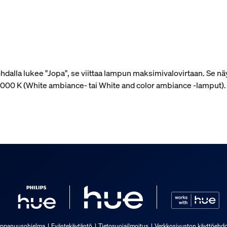
alla lukee "Jopa", se viittaa lampun maksimivalovirtaan. Se näy
 4 000 K (White ambiance- tai White and color ambiance ‑lamput)
ppanuusohjelma
Evästekäytäntö
Tietosuojailmoitus
Verkkosivuston käyttöehdo