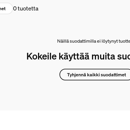
0 tuotetta
met
Näillä suodattimilla ei löytynyt tuott
Kokeile käyttää muita su
Tyhjennä kaikki suodattimet