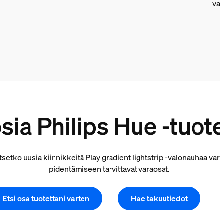
va
sia Philips Hue -tuot
etko uusia kiinnikkeitä Play gradient lightstrip ‑valonauhaa vart
pidentämiseen tarvittavat varaosat.
Etsi osa tuotettani varten
Hae takuutiedot