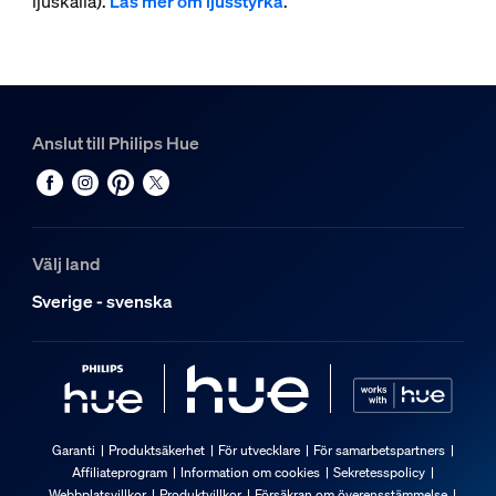
ljuskälla).
Läs mer om ljusstyrka
.
Anslut till Philips Hue
Välj land
Sverige - svenska
Garanti
Produktsäkerhet
För utvecklare
För samarbetspartners
Affiliateprogram
Information om cookies
Sekretesspolicy
Webbplatsvillkor
Produktvillkor
Försäkran om överensstämmelse