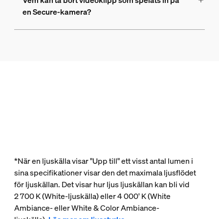
Vem kan ta bort videoklipp som spelats in på
en Secure-kamera?
*När en ljuskälla visar "Upp till" ett visst antal lumen i
sina specifikationer visar den det maximala ljusflödet
för ljuskällan. Det visar hur ljus ljuskällan kan bli vid
2 700 K (White-ljuskälla) eller 4 000' K (White
Ambiance- eller White & Color Ambiance-