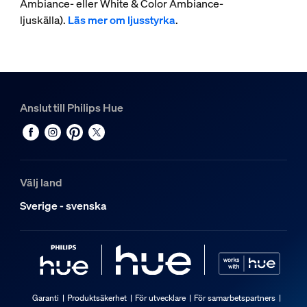
Ambiance- eller White & Color Ambiance-
ljuskälla).
Läs mer om ljusstyrka
.
Anslut till Philips Hue
Välj land
Sverige - svenska
Garanti
Produktsäkerhet
För utvecklare
För samarbetspartners