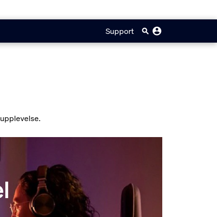
Support
e upplevelse.
l