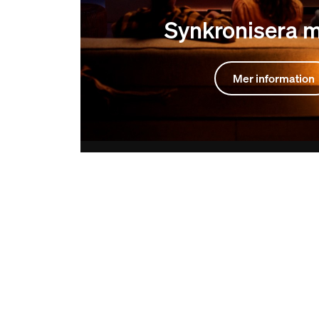
Synkronisera 
Mer information