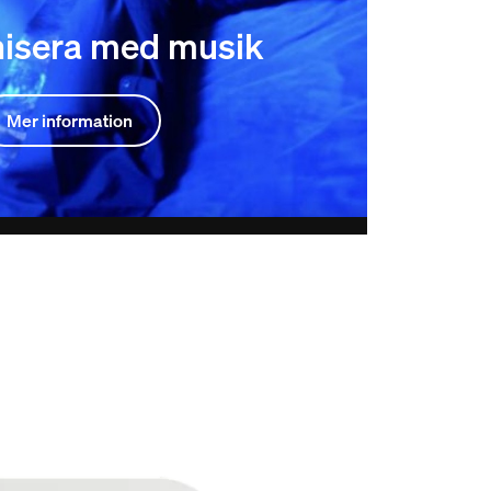
isera med musik
Mer information