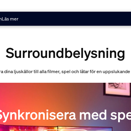
n
Läs mer
Surroundbelysning
 dina ljuskällor till alla filmer, spel och låtar för en uppslukand
Synkronisera med spe