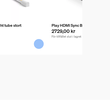
ht tube stort
Play HDMI Sync Box
2729,00 kr
För tillfället slut i lagret