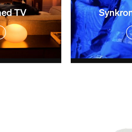
med TV
Synkron