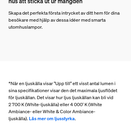
hus att sticka ut ur mängden
Skapa det perfekta första intrycket av ditt hem för dina
besökare med hjälp av dessa idéer med smarta
utomhuslampor.
*När en ljuskälla visar "Upp till" ett visst antal lumen i
sina specifikationer visar den det maximala ljusflödet
för ljuskällan. Det visar hur ljus ljuskällan kan bli vid
2 700 K (White-ljuskälla) eller 4 000' K (White
Ambiance- eller White & Color Ambiance-
ljuskälla).
Läs mer om ljusstyrka
.