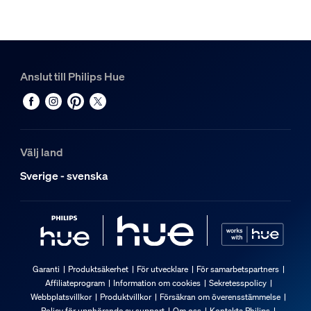
Anslut till Philips Hue
Välj land
Sverige - svenska
Garanti
Produktsäkerhet
För utvecklare
För samarbetspartners
Affiliateprogram
Information om cookies
Sekretesspolicy
Webbplatsvillkor
Produktvillkor
Försäkran om överensstämmelse
Policy för upphörande av support
Om oss
Kontakta Philips