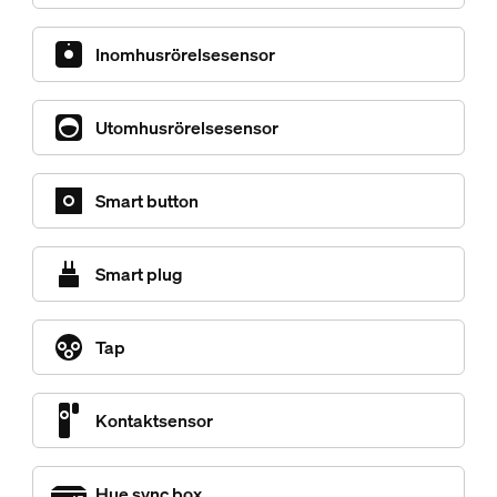
Inomhusrörelsesensor
Utomhusrörelsesensor
Smart button
Smart plug
Tap
Kontaktsensor
Hue sync box