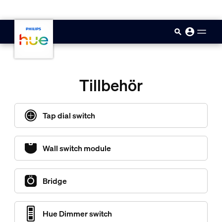
skip.to.main.content
Tillbehör
Tap dial switch
Wall switch module
Bridge
Hue Dimmer switch