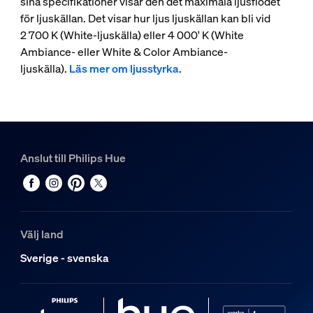
sina specifikationer visar den det maximala ljusflödet
för ljuskällan. Det visar hur ljus ljuskällan kan bli vid
2 700 K (White-ljuskälla) eller 4 000' K (White
Ambiance- eller White & Color Ambiance-
ljuskälla).
Läs mer om ljusstyrka
.
Anslut till Philips Hue
Välj land
Sverige - svenska