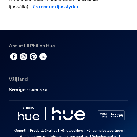
ljuskälla).
Läs mer om ljusstyrka
.
Anslut till Philips Hue
Välj land
Sverige - svenska
Garanti
Produktsäkerhet
För utvecklare
För samarbetspartners
Affiliateprogram
Information om cookies
Sekretesspolicy