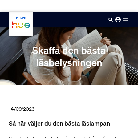
skip.to.main.content
Skaffa den bästa
läsbelysningen
14/09/2023
Så här väljer du den bästa läslampan