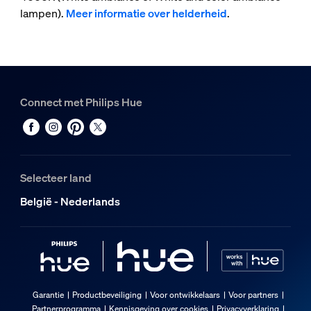
lampen).
Meer informatie over helderheid
.
Connect met Philips Hue
Selecteer land
België - Nederlands
Garantie
Productbeveiliging
Voor ontwikkelaars
Voor partners
Partnerprogramma
Kennisgeving over cookies
Privacyverklaring