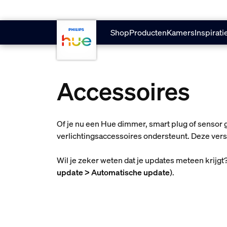
skip.to.main.content
Shop
Producten
Kamers
Inspirati
Accessoires
Of je nu een Hue dimmer, smart plug of sensor g
verlichtingsaccessoires ondersteunt. Deze versie
Wil je zeker weten dat je updates meteen krijgt
update > Automatische update
).