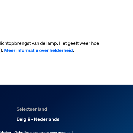
 lichtopbrengst van de lamp. Het geeft weer hoe
).
Meer informatie over helderheid
.
Selecteer land
België - Nederlands
klaring
Gebruiksvoorwaarden voor website