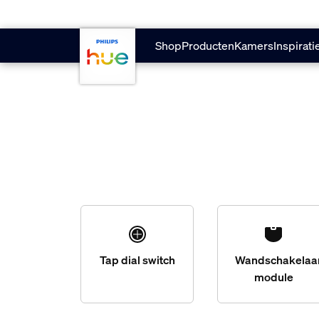
skip.to.main.content
Shop
Producten
Kamers
Inspirati
Tap dial switch
Wandschakelaa
module