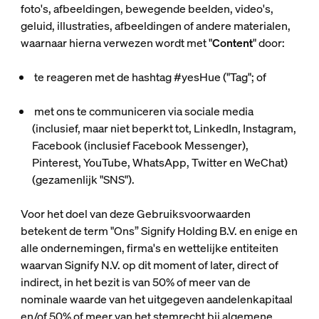
foto's, afbeeldingen, bewegende beelden, video's,
geluid, illustraties, afbeeldingen of andere materialen,
waarnaar hierna verwezen wordt met "
Content
" door:
te reageren met de hashtag #yesHue ("
Tag
"; of
met ons te communiceren via sociale media
(inclusief, maar niet beperkt tot, LinkedIn, Instagram,
Facebook (inclusief Facebook Messenger),
Pinterest, YouTube, WhatsApp, Twitter en WeChat)
(gezamenlijk "
SNS
").
Voor het doel van deze Gebruiksvoorwaarden
betekent de term "Ons” Signify Holding B.V. en enige en
alle ondernemingen, firma's en wettelijke entiteiten
waarvan Signify N.V. op dit moment of later, direct of
indirect, in het bezit is van 50% of meer van de
nominale waarde van het uitgegeven aandelenkapitaal
en/of 50% of meer van het stemrecht bij algemene