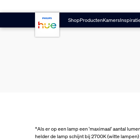
skip.to.main.content
Shop
Producten
Kamers
Inspirati
*Als er op een lamp een 'maximaal' aantal lume
helder de lamp schijnt bij 2700K (witte lampe