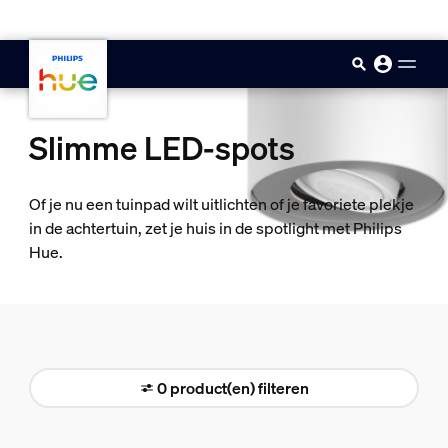
skip.to.main.content
Slimme LED-spots
Of je nu een tuinpad wilt uitlichten of je favoriete plekje
in de achtertuin, zet je huis in de spotlight met Philips
Hue.
0 product(en) filteren