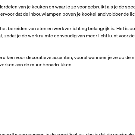
rdelen van je keuken en waar je ze voor gebruikt als je de speci
ervoor dat de inbouwlampen boven je kookeiland voldoende li
het bereiden van eten en werkverlichting belangrijk is. Het is 
t, zodat je de werkruimte eenvoudig van meer licht kunt voorzi
ruiken voor decoratieve accenten, vooral wanneer je ze op de mur
nstwerken aan de muur benadrukken.
n wordt weergegeven in de specificaties, dan is dat de maximale