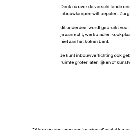
Denk na over de verschillende onde
inbouwlampen wilt bepalen. Zorg 
dit onderdeel wordt gebruikt voor 
je aanrecht, werkblad en kookplaa
niet aan het koken bent.
Je kunt inbouwverlichting ook geb
ruimte groter laten lijken of ku
*Als er op een lamp een 'maximaal' aantal lume