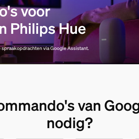
's voor
 Philips Hue
e spraakopdrachten via Google Assistant.
ommando's van Goog
nodig?