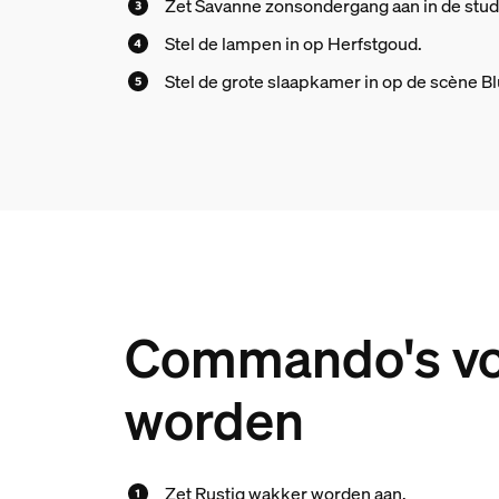
Zet Savanne zonsondergang aan in de stu
Stel de lampen in op Herfstgoud.
Stel de grote slaapkamer in op de scène B
Commando's voo
worden
Zet Rustig wakker worden aan.