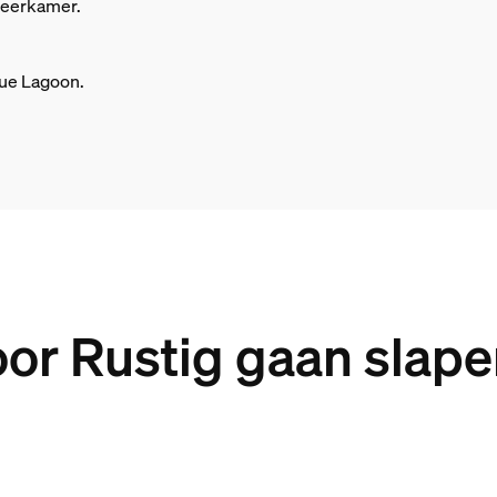
deerkamer.
lue Lagoon.
r Rustig gaan slape