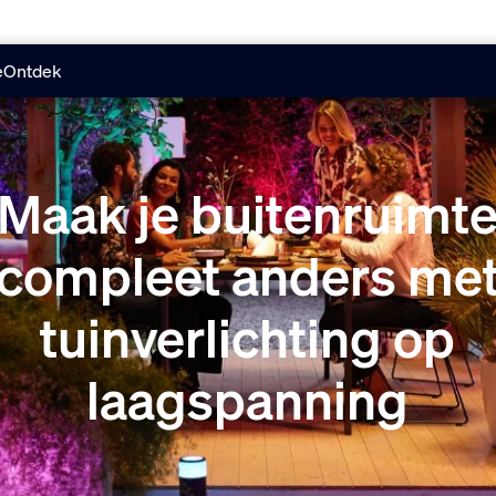
e
Ontdek
Maak je buitenruimt
compleet anders me
tuinverlichting op
laagspanning