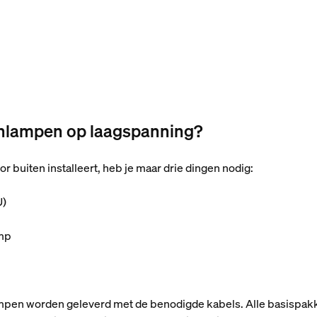
tenlampen op laagspanning?
or buiten installeert, heb je maar drie dingen nodig:
U)
mp
mpen worden geleverd met de benodigde kabels. Alle basispakk