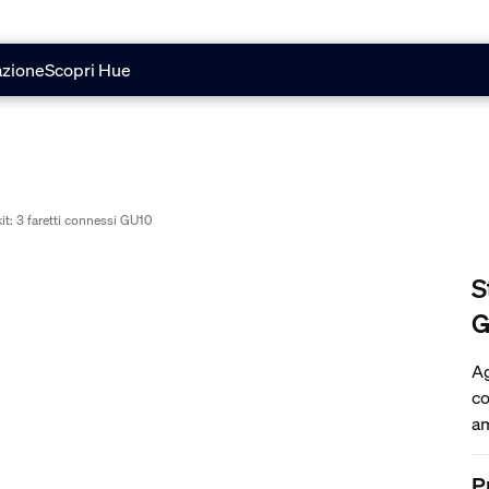
azione
Scopri Hue
t: 3 faretti connessi GU10
S
G
Ag
co
am
co
co
P