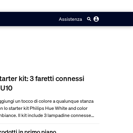
Assistenza
tarter kit: 3 faretti connessi
U10
giungi un tocco di colore a qualunque stanza
n lo starter kit Philips Hue White and color
biance. Il kit include 3 lampadine connesse
n luce colorata e Hue Bridge che assicura il
ntrollo completo delle luci, l'accesso all'app
rodotti in primo piano