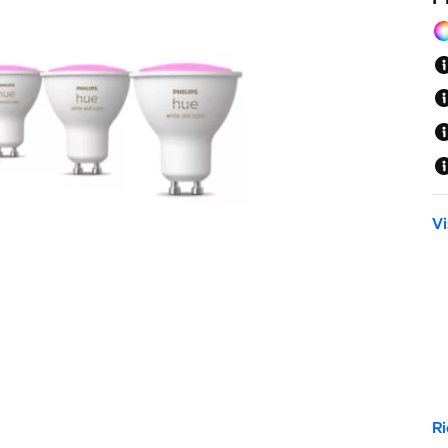
Hu
Vi
Ri